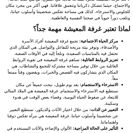
والاجتماع، حيثما تتشكل ذكرياتنا وتتعمق علاقاتنا. فهي أكثر من مجرد مكان
للجلوس والاسترخاء، كذلك هي مساحة تعكس شخصيتنا وأسلوب حياتنا،
وتلعب دوراً حيوياً في صحتنا النفسية والعاطفية.
لماذا تعتبر غرفة المعيشة مهمة جداً؟
مركز الحياة الاجتماعية:
تجمع غرفة المعيشة أفراد الأسرة
والأصدقاء، وتوفر بيئة مريحة للتفاعل والتواصل. هي المكان الذي
نحتفل فيه بالمناسبات السعيدة، ونلجأ إليه في الأوقات الصعبة.
تعزيز الروابط العائلية:
تساهم غرفة المعيشة في تقوية الروابط
العائلية من خلال توفير مساحة مشتركة للتجمع والنشاطات. هي
المكان الذي يتشاركون فيه القصص والخبرات، ويقضون وقتاً ممتعاً
معاً.
الاسترخاء والاستجمام:
بعد يوم طويل، نبحث جميعاً عن مكان
نستطيع فيه الاسترخاء والاستجمام. غرفة المعيشة هي الملاذ المثالي
للابتعاد عن ضغوط الحياة اليومية، وقضاء بعض الوقت في هدوء
وسكينة.
التعبير عن الذات:
من خلال اختيار الأثاث والديكور، نستطيع التعبير
عن شخصيتنا وأسلوب حياتنا. غرفة المعيشة هي مرآة تعكس ذوقنا
واهتماماتنا.
التأثير على الحالة المزاجية:
الألوان والإضاءة والأثاث المستخدم في