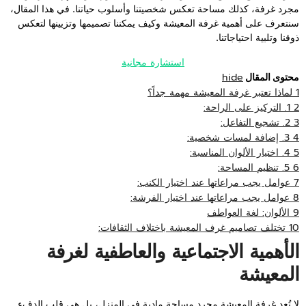
مجرد غرفة، كذلك مساحة تعكس شخصيتنا وأسلوب حياتنا. في هذا المقال،
سنتعرف على أهمية غرفة المعيشة وكيف يمكننا تصميمها وتزيينها لتعكس
ذوقنا وتلبية احتياجاتنا.
استشارة مجانية
hide
محتوى المقال
1
لماذا تعتبر غرفة المعيشة مهمة جداً؟
2
1. التركيز على الراحة:
3
2. تشجيع التفاعل:
4
3. إضافة لمسات شخصية:
5
4. اختيار الألوان المناسبة:
6
5. تنظيم المساحة:
7
عوامل يجب مراعاتها عند اختيار الكنب:
8
عوامل يجب مراعاتها عند اختيار الفرشة:
9
الألوان: لغة العواطف
10
تختلف تصاميم غرف المعيشة باختلاف الثقافات:
الأهمية الاجتماعية والعاطفية لغرفة
المعيشة
لا تُعد غرفة المعيشة مجرد مساحة مادية في المنزل، بل هي قلب الدفء