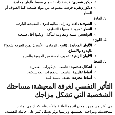
ديكور عصري:
فرشة ذات تصميم بسيط وألوان محايدة.
ديكور ريفي:
فرشة مصنوعة من مواد طبيعية كما الصوف أو
القطن.
المادة:
الصوف:
دافئة وعازلة، مثالية لغرف المعيشة الباردة.
القطن:
مريحة وسهلة التنظيف.
البوليستر:
متينة ومقاومة للتآكل، ولكنها أقل طبيعية.
اللون:
الألوان المحايدة:
(البيج، الرمادي، الأبيض) تمنح الغرفة شعورًا
بالهدوء والاتساع.
الألوان الزاهية:
تضيف لمسة من الحيوية والمرح.
النمط:
أشكال هندسية:
تناسب الديكورات العصرية.
أنماط تقليدية:
تناسب الديكورات الكلاسيكية.
أنماط مجردة:
تضيف لمسة فنية.
التأثير النفسي لغرفة المعيشة: مساحتك
الشخصية التي تشكل مزاجك
هي أكثر من مجرد مكان لتجمع العائلة والأصدقاء. كذلك هي امتداد
لشخصيتك ومزاجك. تصميمها وتزيينها يؤثر بشكل كبير على حالتك النفسية.