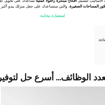
رت الأساليب لتشمل
أفكارًا مبتكرة
و
حلولًا عملية
تساعدك على تحويل كل 
كور المساحات الصغيرة
، والتي ستساعدك على جعل منزلك يبدو أكبر وأك
استشارة مجانية
احة:
متعدد الوظائف… أسرع حل لتوفي