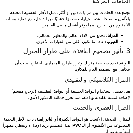
الخامات المركبة
تجمع هذه الخامات بين مزايا مادتين أو أكثر، مثل الأطر الخشبية المغلفة
بالألمنيوم. تمنحك هذه الخيارات مظهرًا خشبيًا من الداخل، مع حماية ومتانة
الألمنيوم من الخارج، مما يوفر أفضل ما في العالمين.
المزايا:
تجمع بين الأداء العالي والمظهر الجمالي.
العيوب:
عادة ما تكون أغلى من الخيارات الأخرى.
3. تأثير تصميم النافذة على طراز المنزل
النوافذ تحدد شخصية منزلك وتبرز طرازه المعماري. اختيارها يجب أن
يتكامل مع التصميم العام للمكان.
الطراز الكلاسيكي والتقليدي
هنا، يفضل استخدام النوافذ
الخشبية
أو النوافذ المقسمة (بزجاج مقسم)
لإضافة لمسة تقليدية ودافئة، مما يعزز جمالية الديكور الأنيق.
الطراز العصري والحديث
للمنازل الحديثة، الأنسب هو النوافذ
الكبيرة
أو
البانورامية
، ذات الأطر النحيفة
المصنوعة من
الألمنيوم
أو
الـ PVC
. هذا التصميم يزيد الإضاءة ويعطي مظهراً
أنيقاً ومعاصراً.