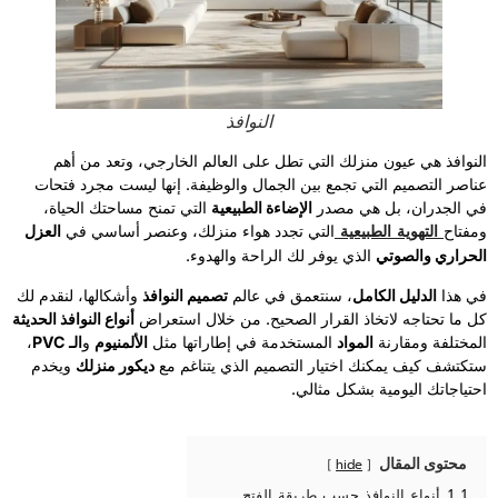
النوافذ
النوافذ هي عيون منزلك التي تطل على العالم الخارجي، وتعد من أهم
عناصر التصميم التي تجمع بين الجمال والوظيفة. إنها ليست مجرد فتحات
في الجدران، بل هي مصدر
الإضاءة الطبيعية
التي تمنح مساحتك الحياة،
التهوية الطبيعية
ومفتاح
التي تجدد هواء منزلك، وعنصر أساسي في
العزل
الحراري والصوتي
الذي يوفر لك الراحة والهدوء.
في هذا
الدليل الكامل
، سنتعمق في عالم
تصميم النوافذ
وأشكالها، لنقدم لك
كل ما تحتاجه لاتخاذ القرار الصحيح. من خلال استعراض
أنواع النوافذ الحديثة
المختلفة ومقارنة
المواد
المستخدمة في إطاراتها مثل
الألمنيوم
و
الـ PVC
،
ستكتشف كيف يمكنك اختيار التصميم الذي يتناغم مع
ديكور منزلك
ويخدم
احتياجاتك اليومية بشكل مثالي.
محتوى المقال
hide
1
1. أنواع النوافذ حسب طريقة الفتح