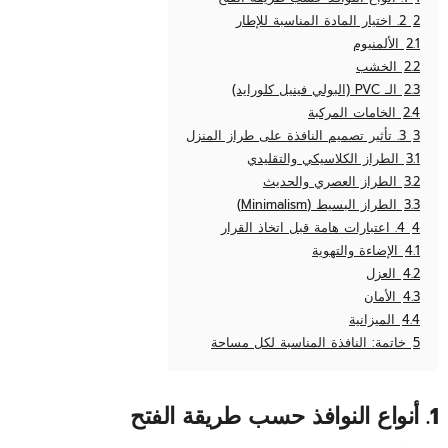
2
2. اختيار المادة المناسبة للإطار
2.1
الألمنيوم
2.2
الخشب
2.3
الـ PVC (البولي فينيل كلورايد)
2.4
الخامات المركبة
3
3. تأثير تصميم النافذة على طراز المنزل
3.1
الطراز الكلاسيكي والتقليدي
3.2
الطراز العصري والحديث
3.3
الطراز البسيط (Minimalism)
4
4. اعتبارات هامة قبل اتخاذ القرار
4.1
الإضاءة والتهوية
4.2
العزل
4.3
الأمان
4.4
الميزانية
5
خاتمة: النافذة المناسبة لكل مساحة
1. أنواع النوافذ حسب طريقة الفتح