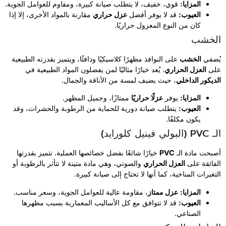
المزايا:
قوي، خفيف، لا يتطلب صيانة كبيرة، ومقاوم للعوامل الجوية.
العيوب:
قد لا يوفر أفضل
عزل حراري
مقارنة بالمواد الأخرى، إلا إذا
كان من النوع المعزول حراريًا.
الخشب
يُضفي
الخشب
على النوافذ مظهرًا كلاسيكيًا ودافئًا، ويتميز بقدرته الطبيعية
على
العزل الحراري
. يُعد خيارًا مثاليًا لمن يفضلون المواد الطبيعية في
الديكور الداخلي
، حيث يضيف لمسة من الأناقة والجمال.
المزايا:
يوفر
عزلًا حراريًا
ممتازًا، وجميل المظهر.
العيوب:
يتطلب صيانة دورية للحماية من الرطوبة والحشرات، وقد
يكون مكلفًا.
الـ PVC (البولي فينيل كلورايد)
أصبحت مادة الـ
PVC
خيارًا شائعًا بفضل خصائصها العملية. تتميز بقدرتها
الفائقة على
العزل الحراري
والصوتي، وهي مادة متينة لا تتأثر بالرطوبة أو
التغيرات المناخية، كما أنها لا تحتاج إلى صيانة كبيرة.
المزايا:
عزل ممتاز
، مقاومة عالية للعوامل الجوية، وسعر مناسب.
العيوب:
قد لا تتوافق مع كل الأساليب المعمارية بسبب مظهرها
الصناعي.