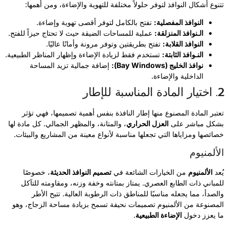
تتنوع أشكال النوافذ لتوفر حلولاً مختلفة للتهوية والإضاءة، ومن أهمها:
النوافذ المفصلية:
تفتح بالكامل لتوفر أقصى تهوية وإضاءة.
الـنوافذ المنزلقة:
عملية للمساحات الضيقة حيث لا تحتاج حيزاً للفتح.
النوافذ القلابة:
تفتح بطريقتين وتوفر مرونة وأمانًا عاليًا.
النـوافذ الثابتة:
تستخدم فقط لزيادة الإضاءة وإظهار المناظر الطبيعية.
نوافذ الخليج (Bay Windows):
إضافة جمالية تزيد المساحة
الداخلية والإضاءة.
2. اختيار المادة المناسبة للإطار
تعتبر المادة المصنوع منها إطار النافذة بنفس أهمية تصميمها، فهي تؤثر
بشكل مباشر على
العزل الحراري
، والمتانة، والمظهر الجمالي. كل مادة لها
خصائصها ومزاياها التي تجعلها مناسبة لأنواع معينة من المشاريع والبيئات.
الألمنيوم
يُعد
الألمنيوم
من الخيارات الشائعة في
تصميم النوافذ الحديثة
، خصوصًا
للمباني ذات الطابع العصري. يمتاز بمتانته وخفة وزنه، ومقاومته للتآكل
والصدأ، مما يجعله مناسبًا للمناطق ذات الرطوبة العالية. تتيح الأطر
المصنوعة من الألمنيوم تصميمات نحيفة تسمح بزيادة مساحة الزجاج، وهو
ما يعزز دخول
الإضاءة الطبيعية
.