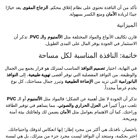
تأكد من أن النافذة تحتوي على نظام إغلاق محكم.
الزجاج المقوى
يعد خيارًا
جيدًا لزيادة
الأمان
ومنع الكسر بسهولة.
الميزانية
قارن تكاليف الأنواع والمواد المختلفة مثل
الألمنيوم
و
الـ PVC
. تذكر أن
الاستثمار في الجودة يوفر المال على المدى الطويل.
خاتمة: النافذة المناسبة لكل مساحة
في النهاية، اختيار
تصميم النوافذ
المناسب لمنزلك هو قرار يجمع بين الجمال
والوظيفة. من النوافذ المفصلية التي توفر أقصى
تهوية طبيعية
، إلى
النوافذ
البانورامية
التي تزيد من
الإضاءة الطبيعية
وتبرز جمال مساحتك، كل نوع
يخدم غرضاً محدداً.
تذكر أن الجودة لا تقل أهمية عن الشكل؛ فالمواد مثل
الألمنيوم
أو الـ
PVC
تلعب دوراً كبيراً في
العزل الحراري والصوتي
، مما يساهم في توفير الطاقة
وراحتك. كما أن الاهتمام بعوامل مثل
الأمان
يضمن لك ولعائلتك بيئة آمنة
ومريحة.
باختصار، نافذتك هي أكثر من مجرد إطار؛ إنها انعكاس لذوقك واحتياجاتك.
اختر بحكمة، وستجد أن النوافذ ليست مجرد جزء من منزلك، بل هي لمسة