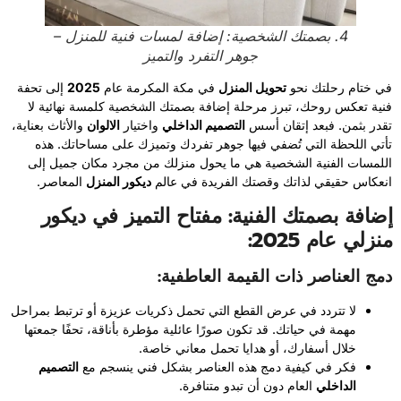
4. بصمتك الشخصية: إضافة لمسات فنية للمنزل –
جوهر التفرد والتميز
في ختام رحلتك نحو
تحويل المنزل
في مكة المكرمة عام
2025
إلى تحفة
فنية تعكس روحك، تبرز مرحلة إضافة بصمتك الشخصية كلمسة نهائية لا
تقدر بثمن. فبعد إتقان أسس
التصميم الداخلي
واختيار
الالوان
والأثاث بعناية،
تأتي اللحظة التي تُضفي فيها جوهر تفردك وتميزك على مساحاتك. هذه
اللمسات الفنية الشخصية هي ما يحول منزلك من مجرد مكان جميل إلى
انعكاس حقيقي لذاتك وقصتك الفريدة في عالم
ديكور المنزل
المعاصر.
إضافة بصمتك الفنية: مفتاح التميز في ديكور
منزلي عام 2025:
دمج العناصر ذات القيمة العاطفية:
لا تتردد في عرض القطع التي تحمل ذكريات عزيزة أو ترتبط بمراحل
مهمة في حياتك. قد تكون صورًا عائلية مؤطرة بأناقة، تحفًا جمعتها
خلال أسفارك، أو هدايا تحمل معاني خاصة.
فكر في كيفية دمج هذه العناصر بشكل فني ينسجم مع
التصميم
الداخلي
العام دون أن تبدو متنافرة.