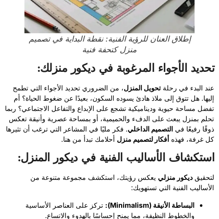
إطلاق العنان للرؤية الفنية: نقطة البداية في تصميم
منزل كتحفة فنية
تحديد الأجواء المرغوبة في ديكور منزلك:
عند البدء في رحلة
تحويل المنزل
، من الضروري تحديد الأجواء التي تطمح
إليها. هل تتوق إلى ملاذ هادئ يسوده السكون، بعيدًا عن ضغوط الحياة؟ أم
تفضل مساحة حيوية وديناميكية تشجع على الإبداع والتفاعل الاجتماعي؟ ربما
تحلم بمنزل يبعث على الدفء والحميمية، أو بمساحة عصرية وأنيقة تعكس
ذوقًا رفيعًا في
التصميم الداخلي
. فكر مليًا في المشاعر التي ترغب أن تثيرها
كل غرفة، فهذه
أفكار لتصميم منزل
أحلامك تبدأ من هنا.
استكشاف الأساليب الفنية في ديكور المنزل:
لتحقيق
ديكور منزلي
يعكس رؤيتك، استكشف مجموعة متنوعة من
الأساليب الفنية التي تستهويك:
البساطة الأنيقة (Minimalism):
تركز على العناصر الأساسية
والخطوط النظيفة، مما يمنح إحساسًا بالهدوء والاتساع.