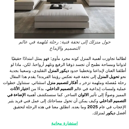
حول منزلك إلى تحفة فنية: رحلة مُلهمة في عالم
التصميم والإبداع
لطالما تجاوزت أهمية المنزل كونه مجرد مأوى؛ فهو يمثل امتدادًا حقيقيًا
لذواتنا ومساحة نطمح أن تجسد ذوقنا الرفيع وتلهم أرواحنا. لكن، ماذا لو
أطلقنا العنان لإبداعنا وتخطينا حدود
ديكور المنزل
التقليدي، وسعينا بجدية
نحو
تحويل المنزل
إلى تحفة فنية تعكس رؤيتنا الفريدة؟ يقدم هذا المقال
رحلة مُفصلة وملهمة تزخر بـ
أفكار لتصميم منزل
استثنائي. سنتناول خطوات
عملية ولمسات إبداعية في عالم
التصميم الداخلي
، بدءًا من
اختيار الأثاث
المميز وصولًا إلى تأثير
الالوان
الساحر. كما سنستكشف أهمية
الإضاءة في
التصميم الداخلي
وكيف يمكن أن تحول مساحاتك إلى عمل فني فريد يثير
الإعجاب في عام
2025
وما بعده. انطلق معنا في هذه الرحلة لتحقيق
أفضل
ديكور
لمنزلك.
استشارة مجانية