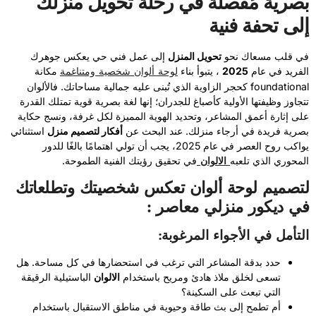
بصرية مُفصلة في رحلة تحويل منزلك
إلى تحفة فنية
في قلب مسعاك نحو
تحويل المنزل
إلى عمل فني حي يعكس جوهرك
لوحة ألوان شخصية ومتناغمة
الفريد في عام
2025
، يتبوأ بناء
مكانة
foundational كحجر الزاوية الذي تُبنى عليه جمالية مساحاتك. فالألوان
تتجاوز وظيفتها الأولية كأصباغ للجدران؛ إنها لغة بصرية قوية تمتلك القدرة
على إثارة أعمق المشاعر، وتحديد الهوية المميزة لكل غرفة، ونسج حكاية
بصرية فريدة في أرجاء منزلك. عند البحث عن
أفكار لتصميم منزل
استثنائي
يواكب روح العصر في عام 2025، يجب أن تولي اهتمامًا بالغًا للدور
الالوان
المحوري الذي تلعبه
في تحقيق رؤيتك الفنية الطموحة.
لتصميم لوحة ألوان تعكس شخصيتك وتطلعاتك
في ديكور منزلي معاصر :
التأمل في الأجواء المرغوبة:
حدد بدقة المشاعر التي ترغب في استحضارها في كل مساحة. هل
تسعى لخلق ملاذ هادئ ومريح باستخدام
الالوان
الباستيلية الرقيقة
التي تبعث على السكينة؟
أم تطمح إلى بث طاقة وحيوية في مناطق الاستقبال باستخدام