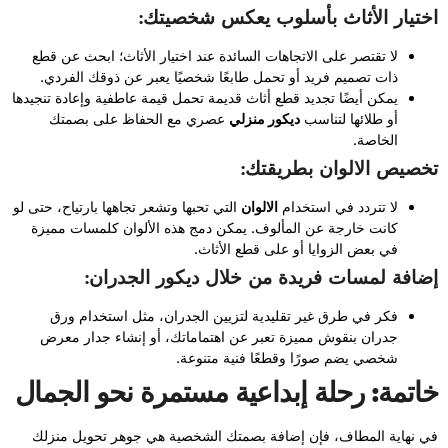
اختيار الأثاث بأسلوب يعكس شخصيتك:
لا تقتصر على الاتجاهات السائدة عند اختيار الأثاث؛ ابحث عن قطع
ذات تصميم فريد أو تحمل طابعًا شخصيًا يعبر عن ذوقك الفردي.
يمكن أيضًا تجديد قطع أثاث قديمة تحمل قيمة عاطفية وإعادة تنجيدها
أو طلائها لتناسب
ديكور منزلي
عصري مع الحفاظ على بصمتك
الخاصة.
تخصيص الالوان بطريقتك:
لا تتردد في استخدام
الالوان
التي تحبها وتشعر تجاهها بارتياح، حتى لو
كانت خارجة عن المألوف. يمكن دمج هذه الألوان كلمسات مميزة
في بعض الزوايا أو على قطع الأثاث.
إضافة لمسات فريدة من خلال ديكور الجدران:
فكر في طرق غير تقليدية لتزيين الجدران، مثل استخدام ورق
جدران بنقوش مميزة تعبر عن اهتماماتك، أو إنشاء جدار معرض
شخصي يضم صورًا وقطعًا فنية متنوعة.
خاتمة: رحلة إبداعية مستمرة نحو الجمال
في نهاية المطاف، فإن إضافة بصمتك الشخصية هي جوهر تحويل منزلك