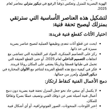
الهوية البصرية للمنزل وتعكس ذوقنا الرفيع في
ديكور منزلي
معاصر لعام
2025.
لتشكيل هذه العناصر الأساسية التي سترتقي
بمنزلك ليصبح تحفة فنية:
اختيار الأثاث كقطع فنية فريدة:
ابحث عن قطع أثاث تتعدى وظيفتها العملية لتصبح عناصر بصرية
مميزة في حد ذاتها.
ركز على التصاميم المبتكرة، المواد غير التقليدية التي تتماشى مع
اتجاهات
التصميم الداخلي
لعام 2025، أو حتى القطع العتيقة التي
تحمل في طياتها قصصًا وتاريخًا يضفي على المكان روحًا فريدة.
فكر في كيفية دمج هذه القطع الفريدة لتتناغم مع
الالوان
المختارة في
ديكور المنزل
وتُعزز من جمالها.
دمج الأعمال الفنية كنقاط ارتكاز:
لا يكتمل أي سعي جاد نحو جعل المنزل تحفة فنية بصرية دون دمج
أعمال فنية أصيلة تعبر عن ذوقك الفني وتضيف عمقًا بصريًا وثقافيًا
للمكان.
اختر اللوحات، المنحوتات، الصور الفوتوغرافية، أو أي أشكال فنية