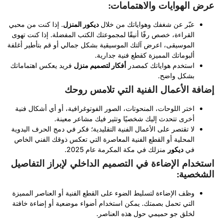
عرض الهوايات والاهتمامات:
عبّر عن شغفك وهواياتك من خلال
ديكور المنزل
. إذا كنت من محبي
القراءة، خصص رفًا أنيقًا لمجموعتك الكتب المفضلة. إذا كنت تهوى
الموسيقى، اعرض آلتك الموسيقية بشكل جمالي أو قم بتأطير أغلفة
ألبوماتك المميزة كقطع فنية جدارية.
استخدم هواياتك كمصدر
أفكار لتصميم منزل
فريد يعكس اهتماماتك
بشكل واضح.
إضافة الأعمال الفنية التي تلامس روحك
اختر اللوحات، المنحوتات، الصور الفوتوغرافية، أو أي أشكال فنية
أخرى تتحدث إليك شخصيًا وتثير فيك مشاعر معينة.
لا تقتصر على الأعمال الفنية التقليدية؛ فكر في دمج الحرف اليدوية
المحلية أو القطع الفنية المعاصرة التي تعكس ذوقك الفني الخاص
في
ديكور
منزلك في مكة المكرمة عام 2025.
استخدام الإضاءة في التصميم الداخلي لإبراز التفاصيل
الشخصية:
وظف الإضاءة لتسليط الضوء على القطع الفنية أو العناصر المميزة
التي تحمل بصمتك. يمكن استخدام أضواء موضعية أو إضاءة خافتة
لخلق جو حميمي حول هذه العناصر.