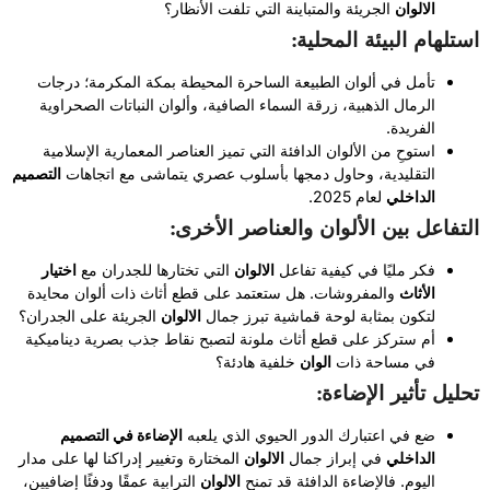
الالوان
الجريئة والمتباينة التي تلفت الأنظار؟
استلهام البيئة المحلية:
تأمل في ألوان الطبيعة الساحرة المحيطة بمكة المكرمة؛ درجات
الرمال الذهبية، زرقة السماء الصافية، وألوان النباتات الصحراوية
الفريدة.
استوحِ من الألوان الدافئة التي تميز العناصر المعمارية الإسلامية
التقليدية، وحاول دمجها بأسلوب عصري يتماشى مع اتجاهات
التصميم
الداخلي
لعام 2025.
التفاعل بين الألوان والعناصر الأخرى:
فكر مليًا في كيفية تفاعل
الالوان
التي تختارها للجدران مع
اختيار
الأثاث
والمفروشات. هل ستعتمد على قطع أثاث ذات ألوان محايدة
لتكون بمثابة لوحة قماشية تبرز جمال
الالوان
الجريئة على الجدران؟
أم ستركز على قطع أثاث ملونة لتصبح نقاط جذب بصرية ديناميكية
في مساحة ذات
الوان
خلفية هادئة؟
تحليل تأثير الإضاءة:
ضع في اعتبارك الدور الحيوي الذي يلعبه
الإضاءة في التصميم
الداخلي
في إبراز جمال
الالوان
المختارة وتغيير إدراكنا لها على مدار
اليوم. فالإضاءة الدافئة قد تمنح
الالوان
الترابية عمقًا ودفئًا إضافيين،