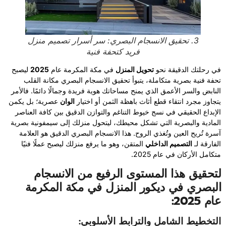
3. تحقيق الانسجام البصري: سر أسرار تصميم منزل
فريد كتحفة فنية
في رحلتك الدقيقة نحو
تحويل المنزل
في مكة المكرمة عام
2025
ليصبح
تحفة فنية بصرية متكاملة، يتبوأ تحقيق الانسجام البصري مكانة القلب
النابض والسر الأعمق الذي يمنح مساحاتك هوية فريدة وجمالًا دائمًا. فالأمر
يتجاوز مجرد انتقاء قطع أثاث باهظة الثمن أو اختيار
الوان
عصرية؛ بل يكمن
الإبداع الحقيقي في نسج خيوط التناغم والتوازن الدقيق بين كافة العناصر
المادية والبصرية التي تشكل محيطك، ليتحول منزلك إلى سيمفونية بصرية
آسرة تُريح العين وتُغذي الروح. هذا الانسجام البصري الدقيق هو العلامة
الفارقة لـ
التصميم الداخلي
المتقن، وهو ما يرفع منزلك ليصبح عملًا فنيًا
متكامل الأركان في عام 2025.
لتحقيق هذا المستوى الرفيع من الانسجام
البصري في ديكور المنزل في مكة المكرمة
عام 2025:
التخطيط الشامل والترابط الأسلوبي: