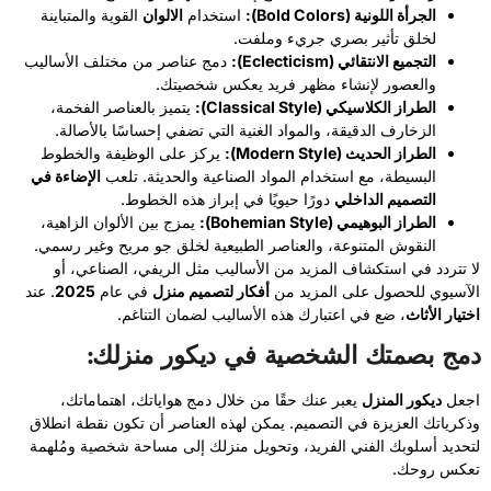
الجرأة اللونية (Bold Colors):
استخدام
الالوان
القوية والمتباينة
لخلق تأثير بصري جريء وملفت.
التجميع الانتقائي (Eclecticism):
دمج عناصر من مختلف الأساليب
والعصور لإنشاء مظهر فريد يعكس شخصيتك.
الطراز الكلاسيكي (Classical Style):
يتميز بالعناصر الفخمة،
الزخارف الدقيقة، والمواد الغنية التي تضفي إحساسًا بالأصالة.
الطراز الحديث (Modern Style):
يركز على الوظيفة والخطوط
البسيطة، مع استخدام المواد الصناعية والحديثة. تلعب
الإضاءة في
التصميم الداخلي
دورًا حيويًا في إبراز هذه الخطوط.
الطراز البوهيمي (Bohemian Style):
يمزج بين الألوان الزاهية،
النقوش المتنوعة، والعناصر الطبيعية لخلق جو مريح وغير رسمي.
لا تتردد في استكشاف المزيد من الأساليب مثل الريفي، الصناعي، أو
الآسيوي للحصول على المزيد من
أفكار لتصميم منزل
في عام
2025
. عند
اختيار الأثاث
، ضع في اعتبارك هذه الأساليب لضمان التناغم.
دمج بصمتك الشخصية في ديكور منزلك:
اجعل
ديكور المنزل
يعبر عنك حقًا من خلال دمج هواياتك، اهتماماتك،
وذكرياتك العزيزة في التصميم. يمكن لهذه العناصر أن تكون نقطة انطلاق
لتحديد أسلوبك الفني الفريد، وتحويل منزلك إلى مساحة شخصية ومُلهمة
تعكس روحك.