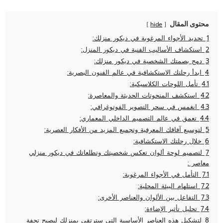
محتوى المقال
hide
1
تحديد الأجواء المرغوبة في ديكور منزلك:
2
استكشاف الأساليب الفنية في ديكور المنزل:
3
دمج بصمتك الشخصية في ديكور منزلك:
4
ابدأ رحلتك الاستكشافية في عالم الفنون البصرية:
4.1
تأمل اللوحات الكلاسيكية:
4.2
استكشف المنحوتات الحديثة والمعاصرة:
4.3
انغمس في سحر التصوير الفوتوغرافي:
4.4
تعمق في عالم التصميم الداخلي المعماري:
5
لتوسيع آفاقك المعرفية وتجميع المزيد من الأفكار العصرية:
6
خلال رحلتك الاستكشافية:
7
لتصميم لوحة ألوان تعكس شخصيتك وتطلعاتك في ديكور منزلي
معاصر :
7.1
التأمل في الأجواء المرغوبة:
7.2
استلهام البيئة المحلية:
7.3
التفاعل بين الألوان والعناصر الأخرى:
7.4
تحليل تأثير الإضاءة:
8
لتشكيل هذه العناصر الأساسية التي سترتقي بمنزلك ليصبح تحفة