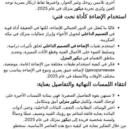
أخرى تلامس روحك وتثير الحوار، واعتبرها نقاط ارتكاز بصرية توجه
العين وتُثري تجربة
ديكور
منزلك في عام 2025.
استخدام الإضاءة كأداة نحت فني:
غالبًا ما يُغفل عن الدور الجمالي للإضاءة، لكنها في الحقيقة أداة قوية
في
التصميم الداخلي
لتحويل الأجواء وإبراز جماليات منزلك في مكة
المكرمة.
استخدم تقنيات
الإضاءة في التصميم الداخلي
لخلق تأثيرات درامية،
وتسليط الضوء على الأعمال الفنية وقطع الأثاث المميزة، وتحديد
مناطق الاهتمام في
ديكور المنزل
.
فكر في كيفية استخدام طبقات مختلفة من الإضاءة (عامة، موضعية،
декоративная) لإضافة عمق بصري وتنوع في الإضاءة يتناسب مع
مختلف الأوقات والأنشطة في عام 2025.
انتقاء اللمسات النهائية والتفاصيل بعناية:
لا تستهن بقوة التفاصيل الصغيرة؛ فهي بمثابة اللمسات الأخيرة على
لوحتك الفنية، وتُكمل
ديكور منزلي
أنيق ومتكامل.
اختر الوسائد، البطانيات، التحف، النباتات الداخلية، وحتى أدوات
المائدة بعناية فائقة لتتناغم مع رؤيتك الفنية وتضيف عمقًا وجمالًا
ولمسة شخصية فريدة إلى
ديكور
منزلك في عام 2025.
من خلال التفكير بعناية في كيفية دمج هذه العناصر الأساسية، ستخطو