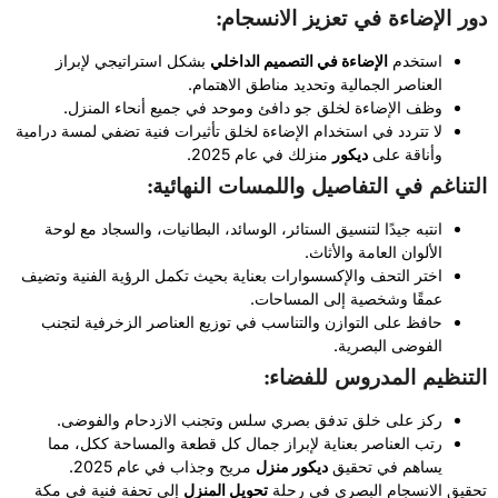
دور الإضاءة في تعزيز الانسجام:
استخدم
الإضاءة في التصميم الداخلي
بشكل استراتيجي لإبراز
العناصر الجمالية وتحديد مناطق الاهتمام.
وظف الإضاءة لخلق جو دافئ وموحد في جميع أنحاء المنزل.
لا تتردد في استخدام الإضاءة لخلق تأثيرات فنية تضفي لمسة درامية
وأناقة على
ديكور
منزلك في عام 2025.
التناغم في التفاصيل واللمسات النهائية:
انتبه جيدًا لتنسيق الستائر، الوسائد، البطانيات، والسجاد مع لوحة
الألوان العامة والأثاث.
اختر التحف والإكسسوارات بعناية بحيث تكمل الرؤية الفنية وتضيف
عمقًا وشخصية إلى المساحات.
حافظ على التوازن والتناسب في توزيع العناصر الزخرفية لتجنب
الفوضى البصرية.
التنظيم المدروس للفضاء:
ركز على خلق تدفق بصري سلس وتجنب الازدحام والفوضى.
رتب العناصر بعناية لإبراز جمال كل قطعة والمساحة ككل، مما
يساهم في تحقيق
ديكور منزل
مريح وجذاب في عام 2025.
تحقيق الانسجام البصري في رحلة
تحويل المنزل
إلى تحفة فنية في مكة