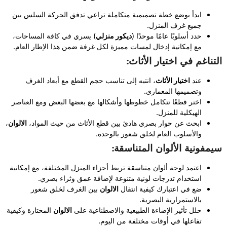
ابدأ بوضع خطة تصميمية متكاملة تراعي تدفق الحركة السلس بين
جميع غرف المنزل.
حدد أسلوبًا عامًا موحدًا (
ديكور منزلي
) يسري في كافة المساحات،
مع إمكانية إدخال لمسات مميزة لكل غرفة ضمن هذا الإطار العام.
التناغم في اختيار الأثاث:
عند
اختيار الأثاث
، انتبه إلى تناسب حجم القطع مع أبعاد الغرف
وتصميمها المعماري.
اختر قطعًا تتكامل خطوطها وأشكالها مع بعضها البعض ومع العناصر
الهيكلية للمنزل.
ابحث عن حوار بصري هادئ بين قطع الأثاث من حيث المواد،
الالوان
،
والأسلوب العام لخلق شعور بالوحدة.
سيمفونية الألوان المتناسقة:
اعتمد لوحة ألوان متناسقة تربط أجزاء المنزل المختلفة، مع إمكانية
استخدام تدرجات لونية متنوعة لإضافة عمق وثراء بصري.
ضع في اعتبارك كيفية انتقال
الالوان
بين الغرف لخلق شعور
بالاستمرارية البصرية.
حلل تأثير الإضاءة الطبيعية والاصطناعية على
الالوان
المختارة وكيفية
تفاعلها في أوقات مختلفة من اليوم.