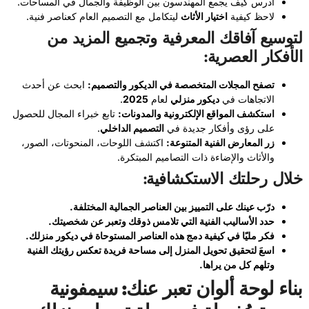
ادرس كيف يجمع المهندسون بين الوظيفة والجمال في المساحات.
لاحظ كيفية
اختيار الأثاث
ليتكامل مع التصميم العام كعناصر فنية.
لتوسيع آفاقك المعرفية وتجميع المزيد من
الأفكار العصرية:
تصفح المجلات المتخصصة في الديكور والتصميم:
ابحث عن أحدث
الاتجاهات في
ديكور منزلي
لعام
2025
.
استكشف المواقع الإلكترونية والمدونات:
تابع خبراء المجال للحصول
على رؤى وأفكار جديدة في
التصميم الداخلي
.
زر المعارض الفنية المتنوعة:
اكتشف اللوحات، المنحوتات، الصور،
والأثاث والإضاءة ذات التصاميم المبتكرة.
خلال رحلتك الاستكشافية:
درّب عينك على التمييز بين العناصر الجمالية المختلفة.
حدد الأساليب الفنية التي تلامس ذوقك وتعبر عن شخصيتك.
فكر مليًا في كيفية دمج هذه العناصر المستوحاة في ديكور منزلك.
اسعَ لتحقيق تحويل المنزل إلى مساحة فريدة تعكس رؤيتك الفنية
وتلهم كل من يراها.
بن
اء لوحة ألوان تعبر عنك: سيمفونية