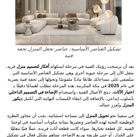
تشكيل العناصر الأساسية: عناصر تجعل المنزل تحفة
فنية
بعد أن ترسخت رؤيتك الفنية في مرحلة استلهام
أفكار لتصميم منزل
فريد،
ننتقل الآن إلى مرحلة حيوية أخرى وهي تشكيل العناصر الأساسية التي
ستُضفي على مساحاتك طابعًا ماديًا ملموسًا وتحولها إلى تحفة فنية بصرية
في عام
2025
في مكة المكرمة. هذه المرحلة تتطلب اهتمامًا دقيقًا بـ
اختيار الأثاث
، دمج الأعمال الفنية، واستخدام
الإضاءة في التصميم الداخلي
بأسلوب إبداعي، بالإضافة إلى انتقاء اللمسات النهائية التي تُكمل
ديكور
المنزل
وتُعزز جماله.
في سعينا نحو
تحويل المنزل
إلى مساحة استثنائية، يجب أن نتجاوز النظرة
الوظيفية البحتة لهذه العناصر ونعتبرها بمثابة مكونات أساسية في لوحتنا
الفنية. كل قطعة نختارها، سواء كانت قطعة أثاث فريدة، عملًا فنيًا معلقًا
على الجدار، أو حتى طريقة توزيع الإضاءة، تساهم بشكل فعال في تشكيل