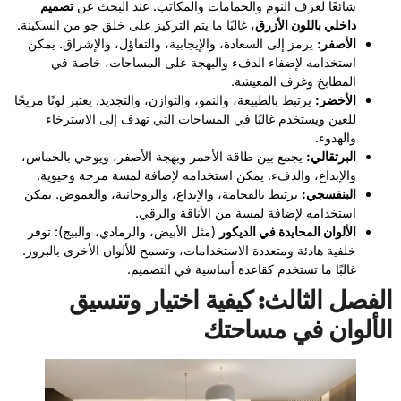
شائعًا لغرف النوم والحمامات والمكاتب. عند البحث عن
تصميم
داخلي باللون الأزرق
، غالبًا ما يتم التركيز على خلق جو من السكينة.
الأصفر:
يرمز إلى السعادة، والإيجابية، والتفاؤل، والإشراق. يمكن
استخدامه لإضفاء الدفء والبهجة على المساحات، خاصة في
المطابخ وغرف المعيشة.
الأخضر:
يرتبط بالطبيعة، والنمو، والتوازن، والتجديد. يعتبر لونًا مريحًا
للعين ويستخدم غالبًا في المساحات التي تهدف إلى الاسترخاء
والهدوء.
البرتقالي:
يجمع بين طاقة الأحمر وبهجة الأصفر، ويوحي بالحماس،
والإبداع، والدفء. يمكن استخدامه لإضافة لمسة مرحة وحيوية.
البنفسجي:
يرتبط بالفخامة، والإبداع، والروحانية، والغموض. يمكن
استخدامه لإضافة لمسة من الأناقة والرقي.
الألوان المحايدة في الديكور
(مثل الأبيض، والرمادي، والبيج): توفر
خلفية هادئة ومتعددة الاستخدامات، وتسمح للألوان الأخرى بالبروز.
غالبًا ما تستخدم كقاعدة أساسية في التصميم.
الفصل الثالث: كيفية اختيار وتنسيق
الألوان في مساحتك