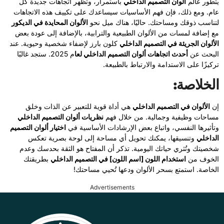
يتطور عالم
ألوان التصميم الداخلي
باستمرار، وتظهر اتجاهات جديدة كل
عام. ومع ذلك، فإن فهم الأساسيات سيساعدك على تكييف هذه الاتجاهات
لتناسب ذوقك ومساحتك. حاليًا، هناك ميل نحو
الألوان المحايدة في الديكور
مع إضافة لمسات من الألوان الطبيعية والترابية، بالإضافة إلى عودة بعض
الألوان الجريئة في التصميم الداخلي
كلون بارز لإضفاء شخصية وحيوية. عند
البحث عن
أحدث اتجاهات ألوان التصميم الداخلي لعا
م 2025. ستجد غالبًا
تركيزًا على الاستدامة والارتباط بالطبيعة.
الخلاصة:
إن
الألوان في التصميم الداخلي
هي أداة قوية للتعبير عن الذات وخلق
مساحات وظيفية وجمالية. من خلال فهم
نظريات ألوان التصميم الداخلي
وتأثيرها النفسي، واتباع بعض الإرشادات الأساسية في
اختيار ألوان التصميم
الداخلي
وتنسيقها، يمكنك تحويل أي مساحة إلى لوحة بصرية تعكس
شخصيتك وتُثري حياتك اليومية. تذكر أن المفتاح هو الثقة بحدسك وعدم
الخوف من
استخدام اللون [اسم اللون] في التصميم الداخلي
بطريقتك
الخاصة. استمتع بسحر الألوان ودعها تُحيي مساحتك!
Advertisements