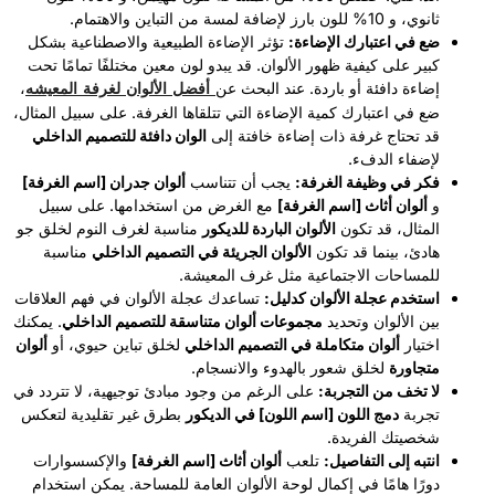
ثانوي، و 10% للون بارز لإضافة لمسة من التباين والاهتمام.
ضع في اعتبارك الإضاءة:
تؤثر الإضاءة الطبيعية والاصطناعية بشكل
كبير على كيفية ظهور الألوان. قد يبدو لون معين مختلفًا تمامًا تحت
أفضل الألوان لغرفة المعيشه
إضاءة دافئة أو باردة. عند البحث عن
،
ضع في اعتبارك كمية الإضاءة التي تتلقاها الغرفة. على سبيل المثال،
قد تحتاج غرفة ذات إضاءة خافتة إلى
الوان دافئة للتصميم الداخلي
لإضفاء الدفء.
فكر في وظيفة الغرفة:
يجب أن تتناسب
ألوان جدران [اسم الغرفة]
و
ألوان أثاث [اسم الغرفة]
مع الغرض من استخدامها. على سبيل
المثال، قد تكون
الألوان الباردة للديكور
مناسبة لغرف النوم لخلق جو
هادئ، بينما قد تكون
الألوان الجريئة في التصميم الداخلي
مناسبة
للمساحات الاجتماعية مثل غرف المعيشة.
استخدم عجلة الألوان كدليل:
تساعدك عجلة الألوان في فهم العلاقات
بين الألوان وتحديد
مجموعات ألوان متناسقة للتصميم الداخلي
. يمكنك
اختيار
ألوان متكاملة في التصميم الداخلي
لخلق تباين حيوي، أو
ألوان
متجاورة
لخلق شعور بالهدوء والانسجام.
لا تخف من التجربة:
على الرغم من وجود مبادئ توجيهية، لا تتردد في
تجربة
دمج اللون [اسم اللون] في الديكور
بطرق غير تقليدية لتعكس
شخصيتك الفريدة.
انتبه إلى التفاصيل:
تلعب
ألوان أثاث [اسم الغرفة]
والإكسسوارات
دورًا هامًا في إكمال لوحة الألوان العامة للمساحة. يمكن استخدام